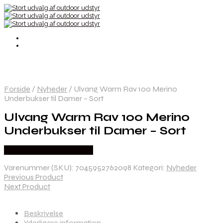
Forside
/
Nyheder
/
Ulvang Warm Rav 100 Merino
Underbukser til Damer – Sort
Ulvang Warm Rav 100 Merino
Underbukser til Damer – Sort
Købes Hos Outdoornu.dk
Varenummer (SKU):
7045952762098
Kategori:
Nyheder
Previous Product
Next Product
Beskrivelse
Yderligere information