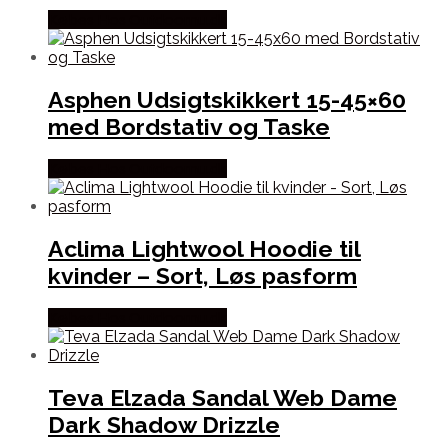
Købes Hos Outdoornu.dk
Asphen Udsigtskikkert 15-45×60
med Bordstativ og Taske
Købes Hos Outdoornu.dk
Aclima Lightwool Hoodie til
kvinder – Sort, Løs pasform
Købes Hos Outdoornu.dk
Teva Elzada Sandal Web Dame
Dark Shadow Drizzle