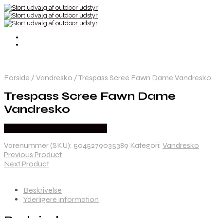
Forside
/
Vandresko
/
Trespass Scree Fawn Dame Vandresko
Trespass Scree Fawn Dame
Vandresko
Købes Hos Outdoor i Centrum
Varenummer (SKU):
5045279035389
Kategori:
Vandresko
Previous Product
Next Product
Beskrivelse
Yderligere information