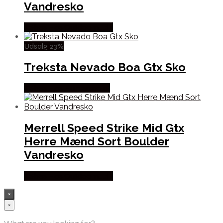
Vandresko
Købes Hos Outdoornu.dk
Udsalg 23%
Treksta Nevado Boa Gtx Sko
Købes Hos Hunterspoint
Merrell Speed Strike Mid Gtx
Herre Mænd Sort Boulder
Vandresko
Købes Hos Outdoornu.dk
×
×