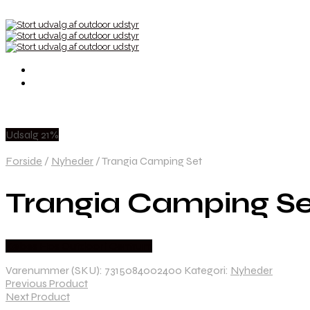
Udsalg 21%
Forside
/
Nyheder
/
Trangia Camping Set
Trangia Camping Se
Købes Hos Outdoor i Centrum
Varenummer (SKU):
7315084002400
Kategori:
Nyheder
Previous Product
Next Product