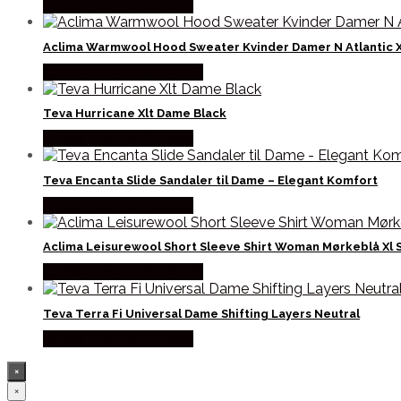
Købes Hos Pro Outdoor
Aclima Warmwool Hood Sweater Kvinder Damer N Atlantic X
Købes Hos Outdoornu.dk
Teva Hurricane Xlt Dame Black
Købes Hos Pro Outdoor
Teva Encanta Slide Sandaler til Dame – Elegant Komfort
Købes Hos Pro Outdoor
Aclima Leisurewool Short Sleeve Shirt Woman Mørkeblå Xl 
Købes Hos Outdoornu.dk
Teva Terra Fi Universal Dame Shifting Layers Neutral
Købes Hos Pro Outdoor
×
×