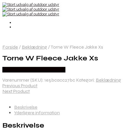
Forside
/
Beklædning
/
Torne W Fleece Jakke Xs
Torne W Fleece Jakke Xs
Købes Hos Thehuntingshop.dk
Varenummer (SKU):
1e5bcacc27bc
Kategori:
Beklædning
Previous Product
Next Product
Beskrivelse
Yderligere information
Beskrivelse