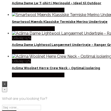
Aclima Dame Lw T-shirt i Merinould – Ideel til Outdoor
Købes Hos Outdoor i Centrum
Smartwool Mænds Klassiske Termiske Merino Undertrøje
Købes Hos Hunterspoint
Udsalg 15%
Aclima Dame Lightwool Langærmet Undertrøje – Ranger G
Købes Hos Outdoor i Centrum
Udsalg 13%
Aclima Woolnet Herre Crew Neck – Optimal isolering
Købes Hos Outdoor i Centrum
×
×
What are you looking for?