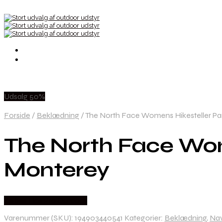
Udsalg 50%
Forside
/
Beklædning
/
The North Face Womens Hikesteller Par
The North Face Wom
Monterey
Købes Hos Pro Outdoor
Varenummer (SKU):
194903440541
Kategorier:
Beklædning
,
Nav