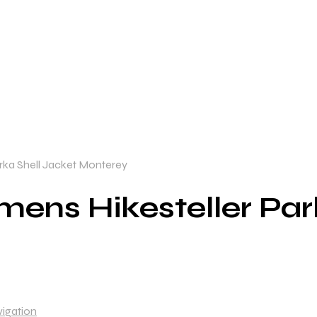
ka Shell Jacket Monterey
ens Hikesteller Par
igation