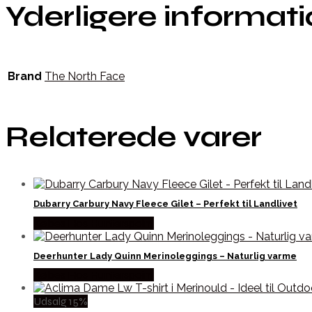
Yderligere informat
Brand
The North Face
Relaterede varer
Dubarry Carbury Navy Fleece Gilet – Perfekt til Landlivet
Købes Hos Hunterspoint
Deerhunter Lady Quinn Merinoleggings – Naturlig varme
Købes Hos Hunterspoint
Udsalg 15%