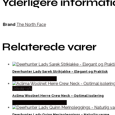
Yderligere informat
Brand
The North Face
Relaterede varer
Deerhunter Lady Sarek Strikjakke – Elegant og Praktisk
Købes Hos Hunterspoint
Udsalg 13%
Aclima Woolnet Herre Crew Neck – Optimal isolering
Købes Hos Outdoor i Centrum
Deerhunter Lady Quinn Merinoleggings – Naturlig varme