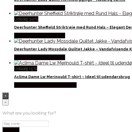
Købes Hos Hunterspoint
Udsalg 20%
Deerhunter Sheffield Striktrøje med Rund Hals – Elegant De
Købes Hos Hunterspoint
Deerhunter Lady Mossdale Quiltet Jakke – Vandafvisende 
Købes Hos Hunterspoint
Udsalg 15%
Aclima Dame Lw Merinould T-shirt – Ideel til udendørsbrug
Købes Hos Outdoor i Centrum
×
×
What are you looking for?