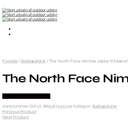
Forside
/
Beklædning
/
The North Face Nimble Jakke til Mænd 
The North Face Nim
Købes Hos Pro Outdoor
Varenummer (SKU):
889587555239
Kategori:
Beklædning
Previous Product
Next Product