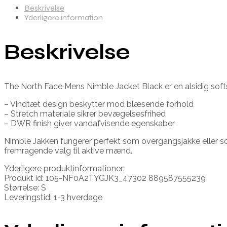
Beskrivelse
Yderligere information
Beskrivelse
The North Face Mens Nimble Jacket Black er en alsidig softshel
– Vindtæt design beskytter mod blæsende forhold
– Stretch materiale sikrer bevægelsesfrihed
– DWR finish giver vandafvisende egenskaber
Nimble Jakken fungerer perfekt som overgangsjakke eller som 
fremragende valg til aktive mænd.
Yderligere produktinformationer:
Produkt id: 105-NF0A2TYGJK3_47302 889587555239
Størrelse: S
Leveringstid: 1-3 hverdage