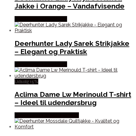
Jakke i Orange – Vandafvisende
Købes Hos Hunterspoint
Deerhunter Lady Sarek Strikjakke
– Elegant og Praktisk
Købes Hos Hunterspoint
Udsalg 15%
Aclima Dame Lw Merinould T-shirt
– Ideel til udendørsbrug
Købes Hos Outdoor i Centrum