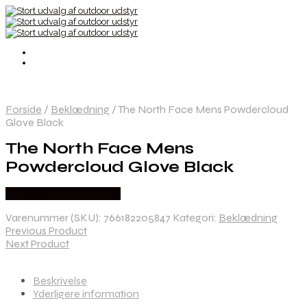
Forside
/
Beklædning
/
The North Face Mens Powdercloud
Glove Black
The North Face Mens
Powdercloud Glove Black
Købes Hos Pro Outdoor
Varenummer (SKU):
766182205847
Kategori:
Beklædning
Previous Product
Next Product
Beskrivelse
Yderligere information