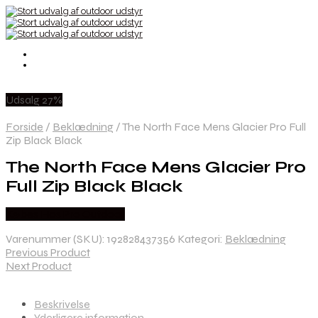
Udsalg 27%
Forside
/
Beklædning
/
The North Face Mens Glacier Pro Full
Zip Black Black
The North Face Mens Glacier Pro
Full Zip Black Black
Købes Hos Pro Outdoor
Varenummer (SKU):
192828437356
Kategori:
Beklædning
Previous Product
Next Product
Beskrivelse
Yderligere information