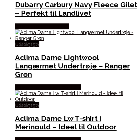
Dubarry Carbury Navy Fleece Gilet
– Perfekt til Landlivet
Købes Hos Hunterspoint
Udsalg 15%
Aclima Dame Lightwool
Langærmet Undertrøje – Ranger
Grøn
Købes Hos Outdoor i Centrum
Udsalg 15%
Aclima Dame Lw T-shirt i
Merinould – Ideel til Outdoor
Købes Hos Outdoor i Centrum