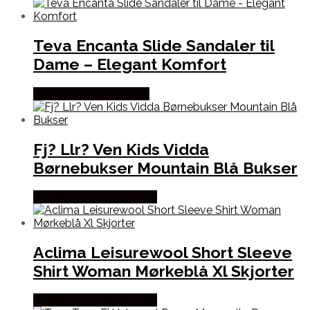
Teva Encanta Slide Sandaler til
Dame – Elegant Komfort
Købes Hos Pro Outdoor
Fj? Llr? Ven Kids Vidda
Børnebukser Mountain Blå Bukser
Købes Hos Outdoornu.dk
Aclima Leisurewool Short Sleeve
Shirt Woman Mørkeblå Xl Skjorter
Købes Hos Outdoornu.dk