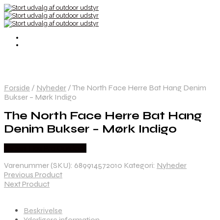
Forside
/
Nyheder
/
The North Face Herre Bat Hang Denim
Bukser – Mørk Indigo
The North Face Herre Bat Hang
Denim Bukser – Mørk Indigo
Købes Hos Pro Outdoor
Varenummer (SKU):
689914572010
Kategori:
Nyheder
Previous Product
Next Product
Beskrivelse
Yderligere information