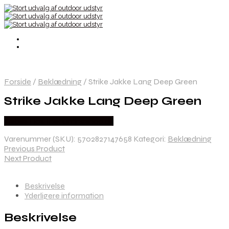
Forside
/
Beklædning
/
Strike Jakke Lang Deep Green
Strike Jakke Lang Deep Green
Købes Hos Thehuntingshop.dk
Varenummer (SKU):
5702827147658
Kategori:
Beklædning
Previous Product
Next Product
Beskrivelse
Yderligere information
Beskrivelse