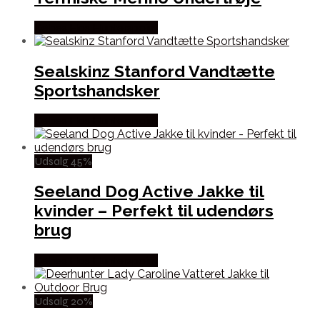
Købes Hos Hunterspoint
Sealskinz Stanford Vandtætte
Sportshandsker
Købes Hos Hunterspoint
Udsalg 45%
Seeland Dog Active Jakke til
kvinder – Perfekt til udendørs
brug
Købes Hos Hunterspoint
Udsalg 20%