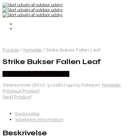
Forside
/
Nyheder
/
Strike Bukser Fallen Leaf
Strike Bukser Fallen Leaf
Købes Hos Thehuntingshop.dk
Varenummer (SKU):
5702827144015
Kategori:
Nyheder
Previous Product
Next Product
Beskrivelse
Yderligere information
Beskrivelse