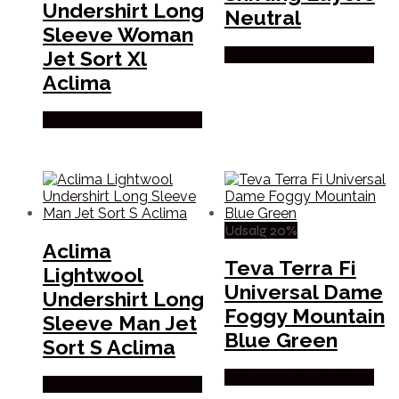
Undershirt Long
Neutral
Sleeve Woman
Jet Sort Xl
Købes Hos Pro Outdoor
Aclima
Købes Hos Outdoornu.dk
Udsalg 20%
Aclima
Teva Terra Fi
Lightwool
Universal Dame
Undershirt Long
Foggy Mountain
Sleeve Man Jet
Blue Green
Sort S Aclima
Købes Hos Pro Outdoor
Købes Hos Outdoornu.dk