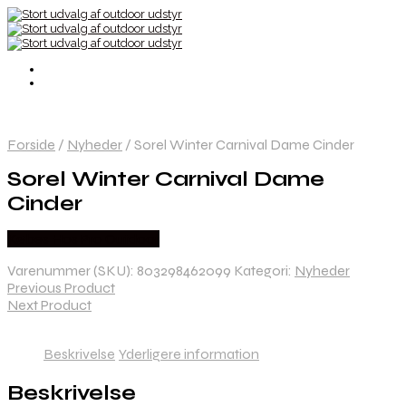
Forside
/
Nyheder
/
Sorel Winter Carnival Dame Cinder
Sorel Winter Carnival Dame
Cinder
Købes Hos Pro Outdoor
Varenummer (SKU):
803298462099
Kategori:
Nyheder
Previous Product
Next Product
Beskrivelse
Yderligere information
Beskrivelse