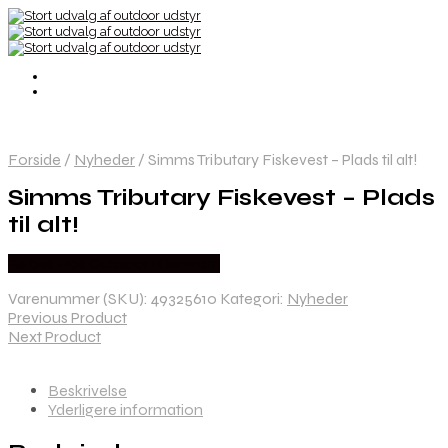
Forside
/
Nyheder
/
Simms Tributary Fiskevest – Plads til alt!
Simms Tributary Fiskevest – Plads
til alt!
Købes Hos Outdoor i Centrum
Varenummer (SKU):
49325610
Kategori:
Nyheder
Previous Product
Next Product
Beskrivelse
Yderligere information