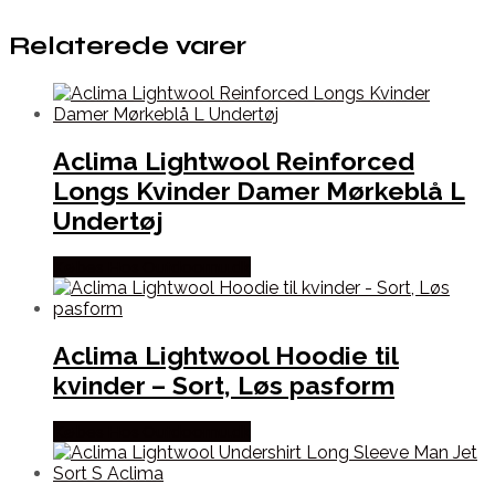
Relaterede varer
Aclima Lightwool Reinforced
Longs Kvinder Damer Mørkeblå L
Undertøj
Købes Hos Outdoornu.dk
Aclima Lightwool Hoodie til
kvinder – Sort, Løs pasform
Købes Hos Outdoornu.dk