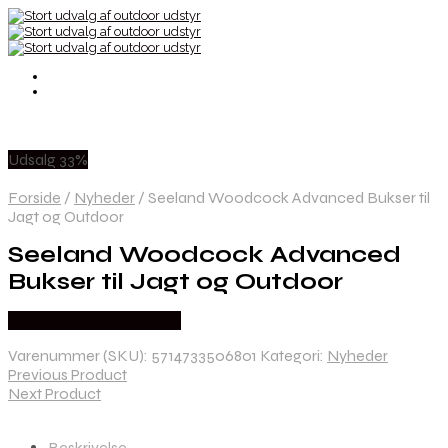
Udsalg 33%
Forside
/
Nyheder
/
Seeland Woodcock Advanced Bukser til
Jagt og Outdoor
Seeland Woodcock Advanced
Bukser til Jagt og Outdoor
Købes Hos Hunterspoint
Varenummer (SKU):
5714733506801
Kategori:
Nyheder
Previous Product
Next Product
Beskrivelse