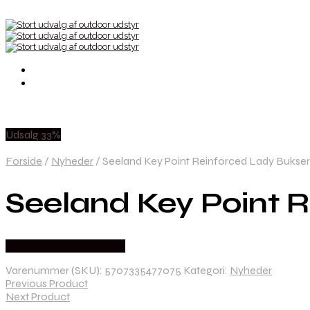
Udsalg 33%
Forside
/
Nyheder
/
Seeland Key Point Reinforced Lady Bukser
Seeland Key Point 
Købes Hos Hunterspoint
Varenummer (SKU):
5707335477075
Kategori:
Nyheder
Previous Product
Next Product