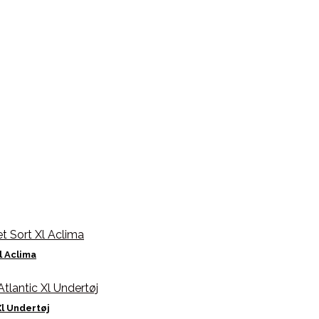
l Aclima
l Undertøj