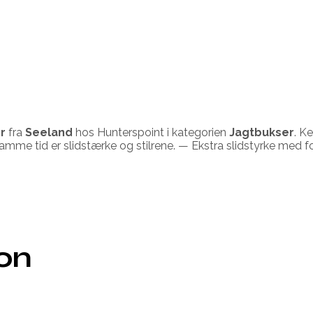
r
fra
Seeland
hos Hunterspoint i kategorien
Jagtbukser
. K
g samme tid er slidstærke og stilrene. — Ekstra slidstyrke 
ion