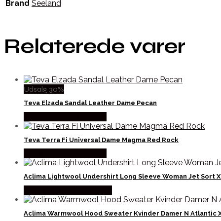
Brand
Seeland
Relaterede varer
Udsalg 30%
Teva Elzada Sandal Leather Dame Pecan
Købes Hos Pro Outdoor
Teva Terra Fi Universal Dame Magma Red Rock
Købes Hos Pro Outdoor
Aclima Lightwool Undershirt Long Sleeve Woman Jet Sort X
Købes Hos Outdoornu.dk
Aclima Warmwool Hood Sweater Kvinder Damer N Atlantic X