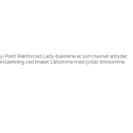
ey-Point Reinforced Lady-bukserne er, som navnet antyder,
med forstærkning ved knæet Lårlomme med lynlås Knivlomme