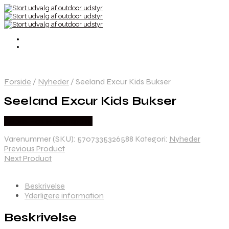
Forside
/
Nyheder
/
Seeland Excur Kids Bukser
Seeland Excur Kids Bukser
Købes Hos Hunterspoint
Varenummer (SKU):
5707335326588
Kategori:
Nyheder
Previous Product
Next Product
Beskrivelse
Yderligere information
Beskrivelse