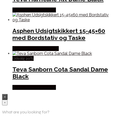
Købes Hos Pro Outdoor
Asphen Udsigtskikkert 15-45×60
med Bordstativ og Taske
Købes Hos Outdoornu.dk
Udsalg 20%
Teva Sanborn Cota Sandal Dame
Black
Købes Hos Pro Outdoor
×
×
What are you looking for?