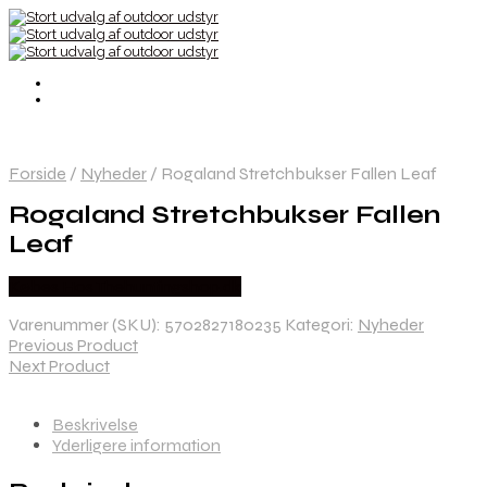
Forside
/
Nyheder
/
Rogaland Stretchbukser Fallen Leaf
Rogaland Stretchbukser Fallen
Leaf
Købes Hos Thehuntingshop.dk
Varenummer (SKU):
5702827180235
Kategori:
Nyheder
Previous Product
Next Product
Beskrivelse
Yderligere information