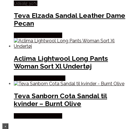
Udsalg 30%
Teva Elzada Sandal Leather Dame
Pecan
Købes Hos Pro Outdoor
Aclima Lightwool Long Pants
Woman Sort Xl Undertøj
Købes Hos Outdoornu.dk
Teva Sanborn Cota Sandal til
kvinder – Burnt Olive
Købes Hos Pro Outdoor
×