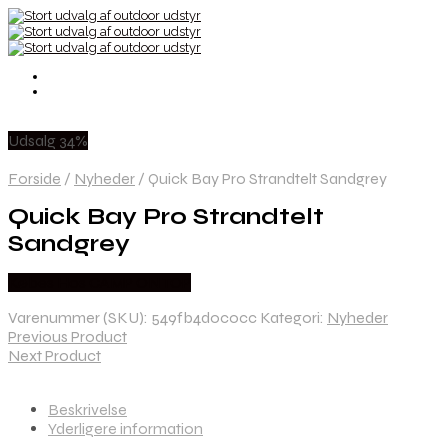
Udsalg 34%
Forside
/
Nyheder
/
Quick Bay Pro Strandtelt Sandgrey
Quick Bay Pro Strandtelt
Sandgrey
Købes Hos CAMP ON TOP
Varenummer (SKU):
549fb4d0c0cc
Kategori:
Nyheder
Previous Product
Next Product
Beskrivelse
Yderligere information