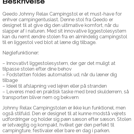
Beskrivelse
Qeedo Johnny Relax Campingstol er et must-have for
enhver campingentusiast. Denne stol fra Qeedo er
designet til at give dig den ultimative komfort, når du
slapper af i naturen. Med sit innovative liggestolesystem
kan du nemt ændre stolen fra en almindelig campingstol
til en liggestol ved blot at læne dig tilbage.
Nøglefunktioner:
– Innovativt liggestolesystem, der gør det muligt at
tilpasse stolen efter dine behov
– Fodstøtten foldes automatisk ud, når du læner dig
tilbage
– Ideel til afslapning ved lejren eller på stranden
– Leveres med en praktisk taske med bred skulderrem, så
transporten bliver nem og bekvem
Johnny Relax Campingstolen er ikke kun funktionel, men
også stilfuld. Den er designet til at kunne modstå vejrets
udfordringer og holder sig pæn sæson efter sæson. Stolen
er letvægtig og kompakt, hvilket gør den perfekt til
campingture, festivaler eller bare en dag i parken.