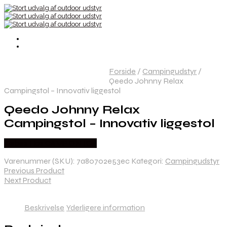
Forside
/
Campingudstyr
/
Qeedo Johnny Relax
Campingstol – Innovativ liggestol
Qeedo Johnny Relax
Campingstol – Innovativ liggestol
Købes Hos CAMP ON TOP
Varenummer (SKU):
7a80702e53ec
Kategori:
Campingudstyr
Previous Product
Next Product
Beskrivelse
Yderligere information