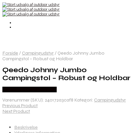
Forside
/
Campingudstyr
/
Qeedo Johnny Jumbo
Campingstol – Robust og Holdbar
Qeedo Johnny Jumbo
Campingstol – Robust og Holdbar
Købes Hos CAMP ON TOP
Varenummer (SKU):
240172a3caf8
Kategori:
Campingudstyr
Previous Product
Next Product
Beskrivelse
Yderligere information