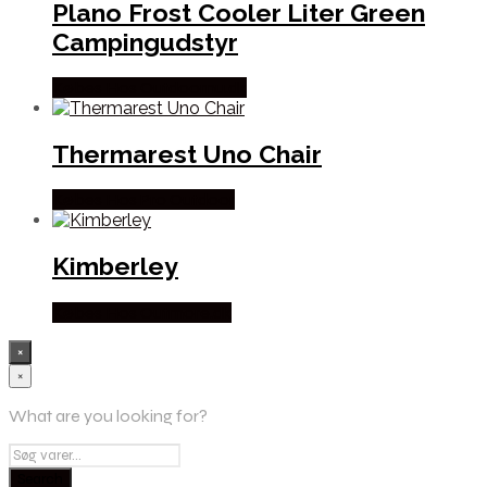
Plano Frost Cooler Liter Green
Campingudstyr
Købes Hos Outdoornu.dk
Thermarest Uno Chair
Købes Hos Pro Outdoor
Kimberley
Købes Hos Outmore.dk
×
×
What are you looking for?