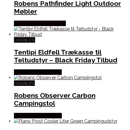
Robens Pathfinder Light Outdoor
Møbler
Købes Hos Outdoornu.dk
Udsalg 5%
Tentipi Eldfell Trækasse til
Teltudstyr – Black Friday Tilbud
Købes Hos Outmore.dk
Udsalg 8%
Robens Observer Carbon
Campingstol
Købes Hos Outmore.dk