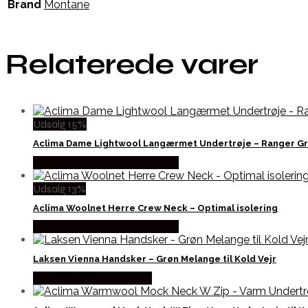
Brand
Montane
Relaterede varer
Udsalg 15%
Aclima Dame Lightwool Langærmet Undertrøje – Ranger G
Købes Hos Outdoor i Centrum
Udsalg 13%
Aclima Woolnet Herre Crew Neck – Optimal isolering
Købes Hos Outdoor i Centrum
Laksen Vienna Handsker – Grøn Melange til Kold Vejr
Købes Hos Hunterspoint