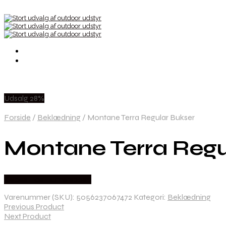
Udsalg 28%
Forside
/
Beklædning
/
Montane Terra Regular Bukser
Montane Terra Regu
Købes Hos Hunterspoint
Varenummer (SKU):
5056237067472
Kategori:
Beklædning
Previous Product
Next Product