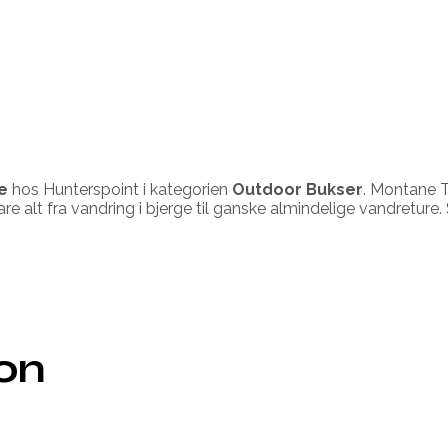
e
hos Hunterspoint i kategorien
Outdoor Bukser
. Montane T
lare alt fra vandring i bjerge til ganske almindelige vandretu
ion