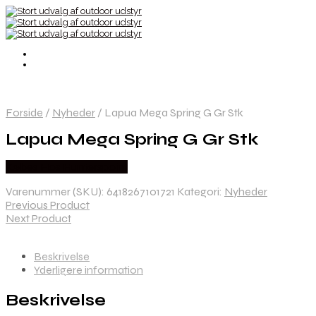
Forside
/
Nyheder
/
Lapua Mega Spring G Gr Stk
Lapua Mega Spring G Gr Stk
Købes Hos Hunterspoint
Varenummer (SKU):
6418267101721
Kategori:
Nyheder
Previous Product
Next Product
Beskrivelse
Yderligere information
Beskrivelse