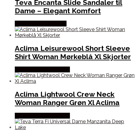
Teva Encanta Slide Sandaler til
Dame – Elegant Komfort
Købes Hos Pro Outdoor
Aclima Leisurewool Short Sleeve
Shirt Woman Mørkeblå Xl Skjorter
Købes Hos Outdoornu.dk
Aclima Lightwool Crew Neck
Woman Ranger Grøn Xl Aclima
Købes Hos Outdoornu.dk