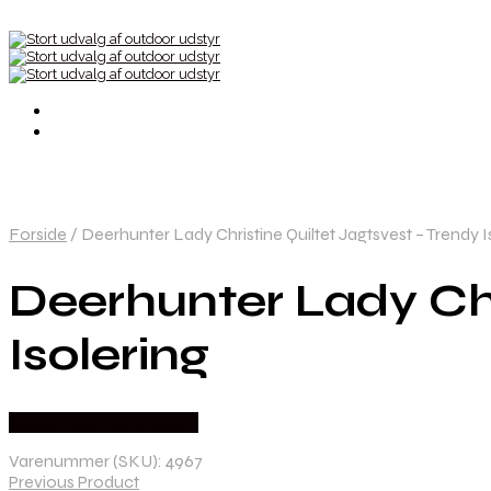
Forside
/
Deerhunter Lady Christine Quiltet Jagtsvest – Trendy I
Deerhunter Lady Chr
Isolering
Købes Hos Hunterspoint
Varenummer (SKU):
4967
Previous Product