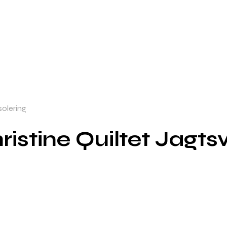
solering
istine Quiltet Jagts