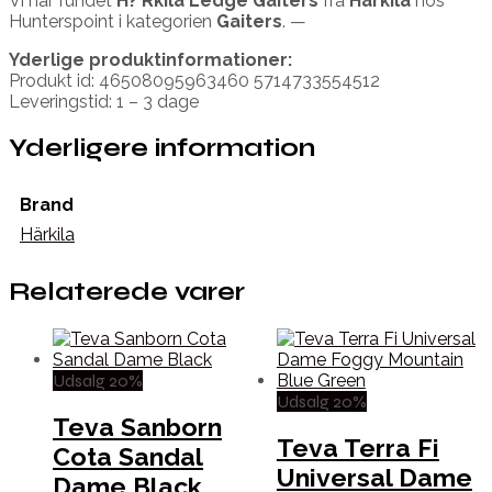
Vi har fundet
H? Rkila Ledge Gaiters
fra
Härkila
hos
Hunterspoint i kategorien
Gaiters
. —
Yderlige produktinformationer:
Produkt id: 46508095963460 5714733554512
Leveringstid: 1 – 3 dage
Yderligere information
Brand
Härkila
Relaterede varer
Udsalg 20%
Udsalg 20%
Teva Sanborn
Teva Terra Fi
Cota Sandal
Universal Dame
Dame Black