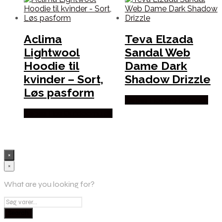
Aclima
Teva Elzada
Lightwool
Sandal Web
Hoodie til
Dame Dark
kvinder – Sort,
Shadow Drizzle
Løs pasform
Købes Hos Pro Outdoor
Købes Hos Outdoornu.dk
×
×
What are you looking for?