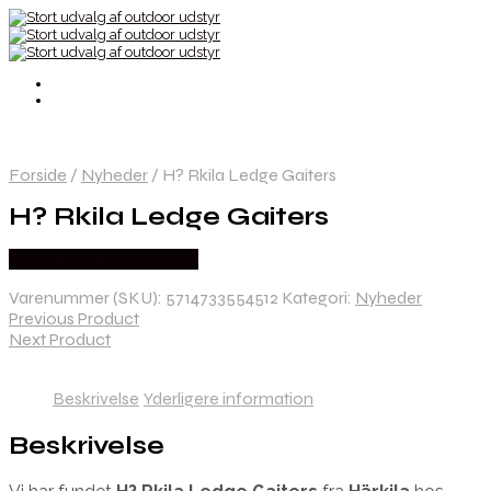
Forside
/
Nyheder
/
H? Rkila Ledge Gaiters
H? Rkila Ledge Gaiters
Købes Hos Hunterspoint
Varenummer (SKU):
5714733554512
Kategori:
Nyheder
Previous Product
Next Product
Beskrivelse
Yderligere information
Beskrivelse