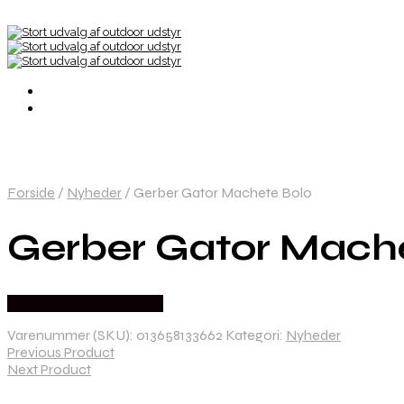
Forside
/
Nyheder
/
Gerber Gator Machete Bolo
Gerber Gator Mach
Købes Hos Hunterspoint
Varenummer (SKU):
013658133662
Kategori:
Nyheder
Previous Product
Next Product