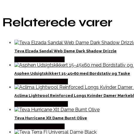
Relaterede varer
Teva Elzada Sandal Web Dame Dark Shadow Drizzle
Købes Hos Pro Outdoor
Asphen Udsigtskikkert 15-45×60 med Bordstativ og Taske
Købes Hos Outdoornu.dk
Aclima Lightwool Reinforced Longs Kvinder Damer Mørkebl
Købes Hos Outdoornu.dk
Teva Hurricane Xlt Dame Burnt Olive
Købes Hos Pro Outdoor