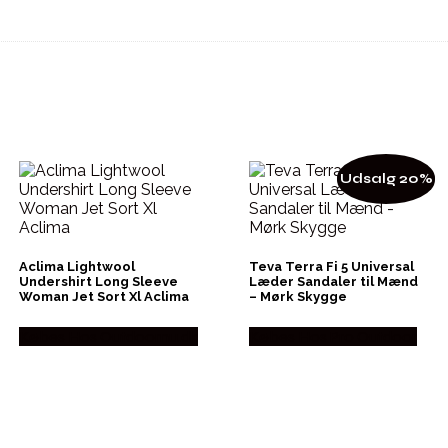
Udsalg 20%
Aclima Lightwool
Teva Terra Fi 5 Universal
Undershirt Long Sleeve
Læder Sandaler til Mænd
Woman Jet Sort Xl Aclima
– Mørk Skygge
Købes Hos Outdoornu.dk
Købes Hos Pro Outdoor