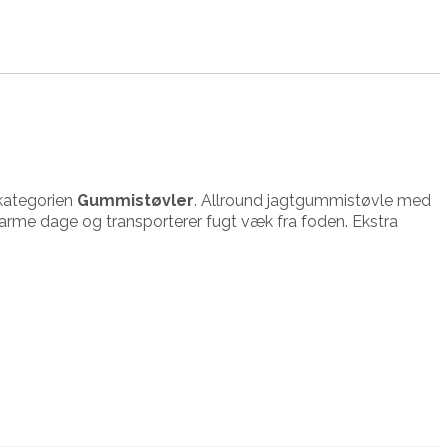
kategorien
Gummistøvler
. Allround jagtgummistøvle med
på varme dage og transporterer fugt væk fra foden. Ekstra