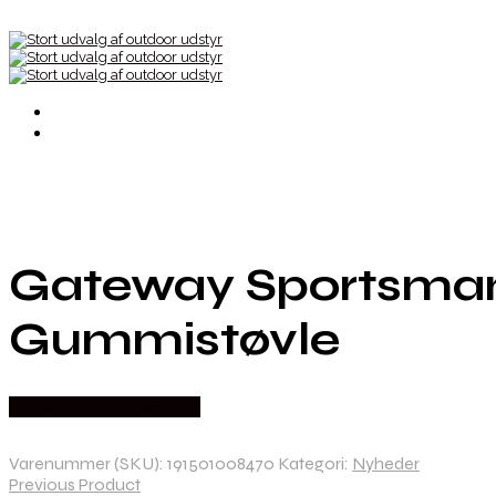
Gateway Sportsman
Gummistøvle
Købes Hos Hunterspoint
Varenummer (SKU):
191501008470
Kategori:
Nyheder
Previous Product