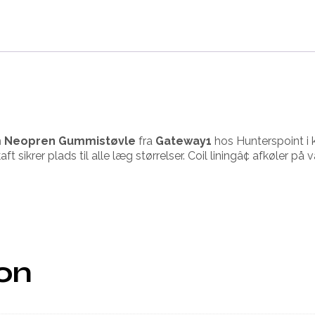
Mm Neopren Gummistøvle
fra
Gateway1
hos Hunterspoint i 
t sikrer plads til alle læg størrelser. Coil liningâ¢ afkøler 
ion