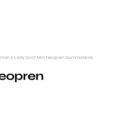
man Ii Lady Quot Mm Neopren Gummistøvle
eopren