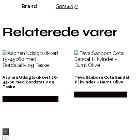
Brand
Gateway1
Relaterede varer
Asphen Udsigtskikkert 15-
Teva Sanborn Cota Sandal
45×60 med Bordstativ og
til kvinder – Burnt Olive
Taske
Købes Hos Pro Outdoor
Købes Hos Outdoornu.dk
×
×