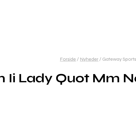
Forside
/
Nyheder
/
Gateway Sports
 Ii Lady Quot Mm N