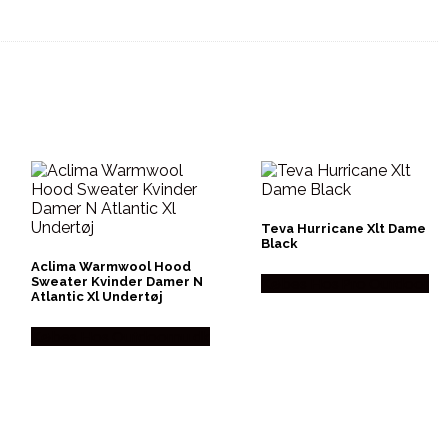
Teva Hurricane Xlt Dame
Black
Aclima Warmwool Hood
Købes Hos Pro Outdoor
Sweater Kvinder Damer N
Atlantic Xl Undertøj
Købes Hos Outdoornu.dk