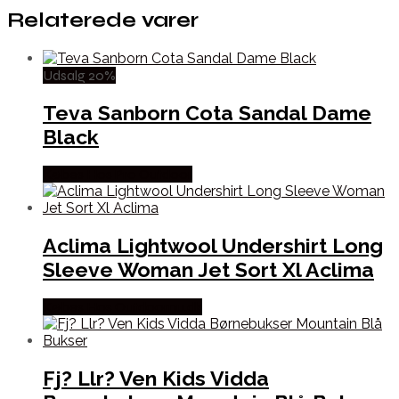
Relaterede varer
Udsalg 20%
Teva Sanborn Cota Sandal Dame
Black
Købes Hos Pro Outdoor
Aclima Lightwool Undershirt Long
Sleeve Woman Jet Sort Xl Aclima
Købes Hos Outdoornu.dk
Fj? Llr? Ven Kids Vidda