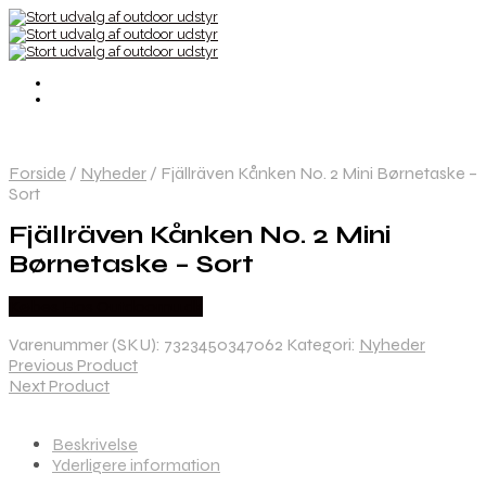
Forside
/
Nyheder
/
Fjällräven Kånken No. 2 Mini Børnetaske –
Sort
Fjällräven Kånken No. 2 Mini
Børnetaske – Sort
Købes Hos Outdoornu.dk
Varenummer (SKU):
7323450347062
Kategori:
Nyheder
Previous Product
Next Product
Beskrivelse
Yderligere information