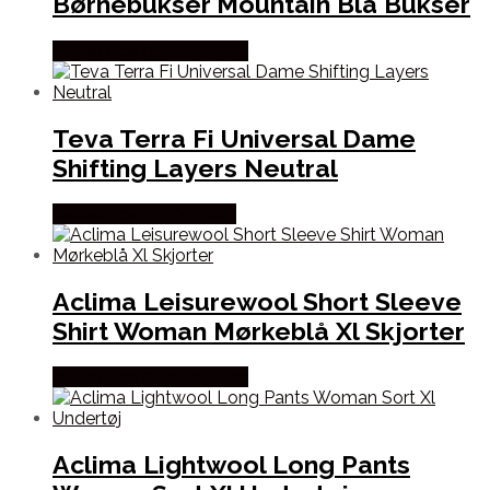
Børnebukser Mountain Blå Bukser
Købes Hos Outdoornu.dk
Teva Terra Fi Universal Dame
Shifting Layers Neutral
Købes Hos Pro Outdoor
Aclima Leisurewool Short Sleeve
Shirt Woman Mørkeblå Xl Skjorter
Købes Hos Outdoornu.dk
Aclima Lightwool Long Pants