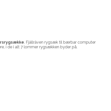
ursrygsække
. Fjällräven rygsæk til bærbar computer
re, i de i alt 7 lommer rygsækken byder på.