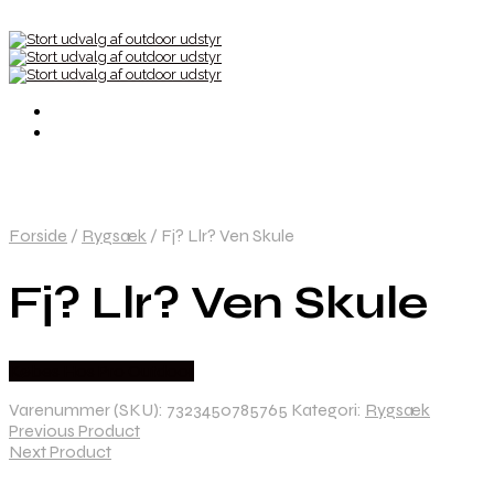
Forside
/
Rygsæk
/
Fj? Llr? Ven Skule
Fj? Llr? Ven Skule
Købes Hos Pro Outdoor
Varenummer (SKU):
7323450785765
Kategori:
Rygsæk
Previous Product
Next Product