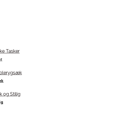
er
æk
ig