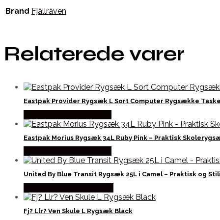
Brand
Fjällräven
Relaterede varer
Eastpak Provider Rygsæk L Sort Computer Rygsække Task
Købes Hos Outdoornu.dk
Eastpak Morius Rygsæk 34L Ruby Pink – Praktisk Skolerygs
Købes Hos Outdoornu.dk
United By Blue Transit Rygsæk 25L i Camel – Praktisk og Stil
Købes Hos CAMP ON TOP
Fj? Llr? Ven Skule L Rygsæk Black