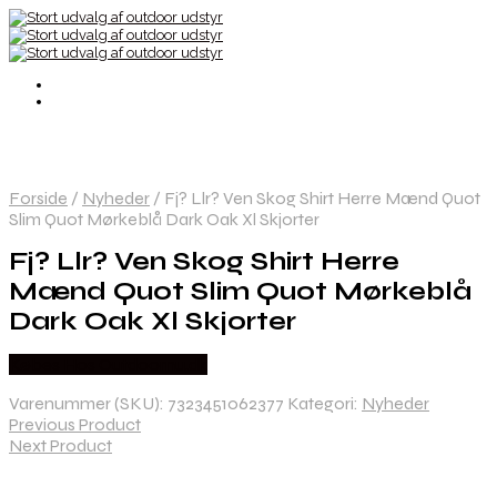
Forside
/
Nyheder
/
Fj? Llr? Ven Skog Shirt Herre Mænd Quot
Slim Quot Mørkeblå Dark Oak Xl Skjorter
Fj? Llr? Ven Skog Shirt Herre
Mænd Quot Slim Quot Mørkeblå
Dark Oak Xl Skjorter
Købes Hos Outdoornu.dk
Varenummer (SKU):
7323451062377
Kategori:
Nyheder
Previous Product
Next Product