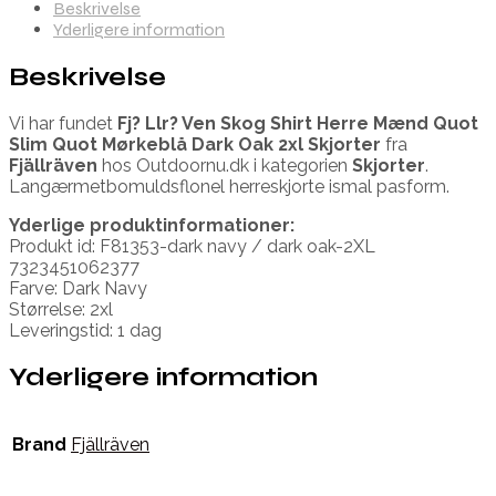
Beskrivelse
Yderligere information
Beskrivelse
Vi har fundet
Fj? Llr? Ven Skog Shirt Herre Mænd Quot
Slim Quot Mørkeblå Dark Oak 2xl Skjorter
fra
Fjällräven
hos Outdoornu.dk i kategorien
Skjorter
.
Langærmetbomuldsflonel herreskjorte ismal pasform.
Yderlige produktinformationer:
Produkt id: F81353-dark navy / dark oak-2XL
7323451062377
Farve: Dark Navy
Størrelse: 2xl
Leveringstid: 1 dag
Yderligere information
Brand
Fjällräven