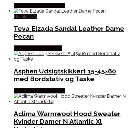
Købes Hos Outdoornu.dk
Udsalg 30%
Teva Elzada Sandal Leather Dame
Pecan
Købes Hos Pro Outdoor
Asphen Udsigtskikkert 15-45×60
med Bordstativ og Taske
Købes Hos Outdoornu.dk
Aclima Warmwool Hood Sweater
Kvinder Damer N Atlantic Xl