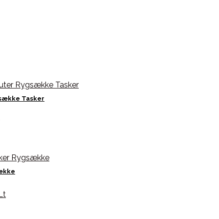
gsække Tasker
sække