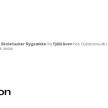
st Skoletasker Rygsække
fra
Fjällräven
hos Outdoornu.dk i
. skole.
ion