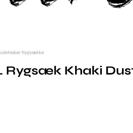
Skoletasker Rygsække
 L Rygsæk Khaki Dus