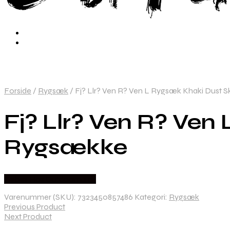
Forside
/
Rygsæk
/
Fj? Llr? Ven R? Ven L Rygsæk Khaki Dust 
Fj? Llr? Ven R? Ven
Rygsække
Købes Hos Outdoornu.dk
Varenummer (SKU):
7323450857486
Kategori:
Rygsæk
Previous Product
Next Product