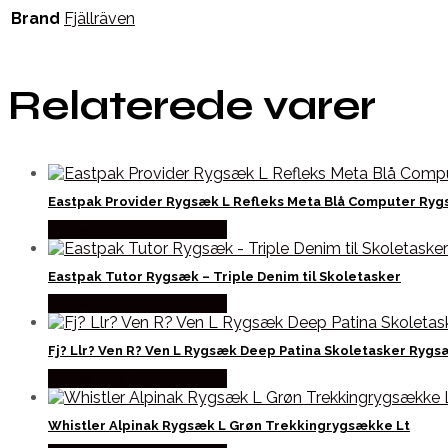
Brand
Fjällräven
Relaterede varer
Eastpak Provider Rygsæk L Refleks Meta Blå Computer Ry
Købes Hos Outdoornu.dk
Eastpak Tutor Rygsæk – Triple Denim til Skoletasker
Købes Hos Outdoornu.dk
Fj? Llr? Ven R? Ven L Rygsæk Deep Patina Skoletasker Ryg
Købes Hos Outdoornu.dk
Whistler Alpinak Rygsæk L Grøn Trekkingrygsække Lt