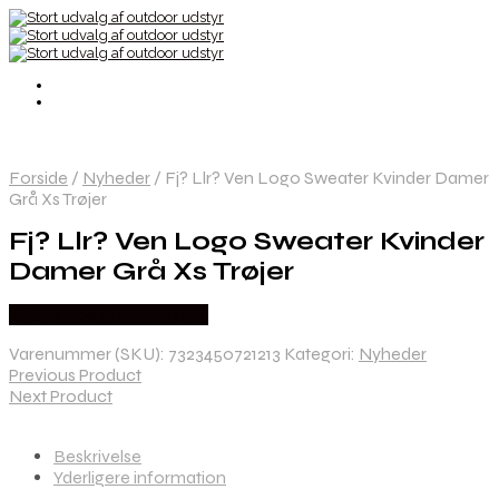
Forside
/
Nyheder
/
Fj? Llr? Ven Logo Sweater Kvinder Damer
Grå Xs Trøjer
Fj? Llr? Ven Logo Sweater Kvinder
Damer Grå Xs Trøjer
Købes Hos Outdoornu.dk
Varenummer (SKU):
7323450721213
Kategori:
Nyheder
Previous Product
Next Product
Beskrivelse
Yderligere information