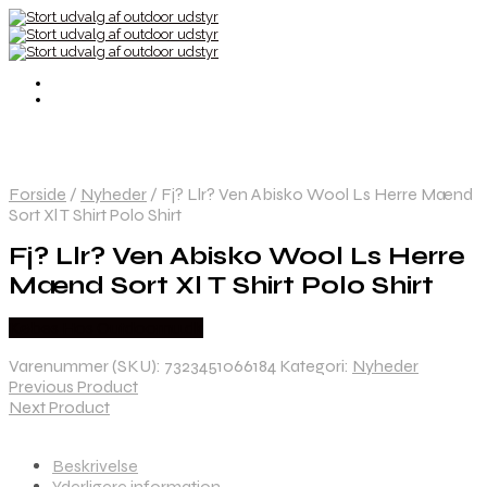
Forside
/
Nyheder
/
Fj? Llr? Ven Abisko Wool Ls Herre Mænd
Sort Xl T Shirt Polo Shirt
Fj? Llr? Ven Abisko Wool Ls Herre
Mænd Sort Xl T Shirt Polo Shirt
Købes Hos Outdoornu.dk
Varenummer (SKU):
7323451066184
Kategori:
Nyheder
Previous Product
Next Product
Beskrivelse
Yderligere information