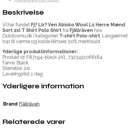
Beskrivelse
Vi har fundet
Fj? Llr? Ven Abisko Wool Ls Herre Mænd
Sort 2xl T Shirt Polo Shirt
fra
Fjällräven
hos
Outdoornu.dk i kategorien
T-shirt Polo-shirt
. Langærmet
top til varme og kolde klimaer. 50% merinould.
Yderlige produktinformationer:
Produkt id: F87194-black-2XL 7323451066184
Farve: Black
Størrelse: 2xl
Leveringstid: 1 dag
Yderligere information
Brand
Fjällräven
Relaterede varer