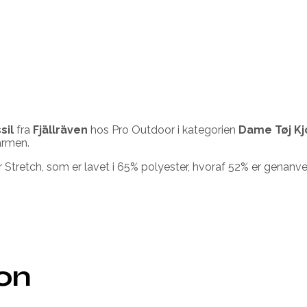
sil
fra
Fjällräven
hos Pro Outdoor i kategorien
Dame Tøj Kj
varmen.
r Stretch, som er lavet i 65% polyester, hvoraf 52% er genanv
ion