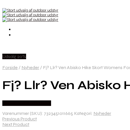
Udsalg 20%
Forside
/
Nyheder
/
Fj? Llr? Ven Abisko Hike Skort Womens Fos
Fj? Llr? Ven Abisko
Købes Hos Pro Outdoor
Varenummer (SKU):
7323451011665
Kategori:
Nyheder
Previous Product
Next Product