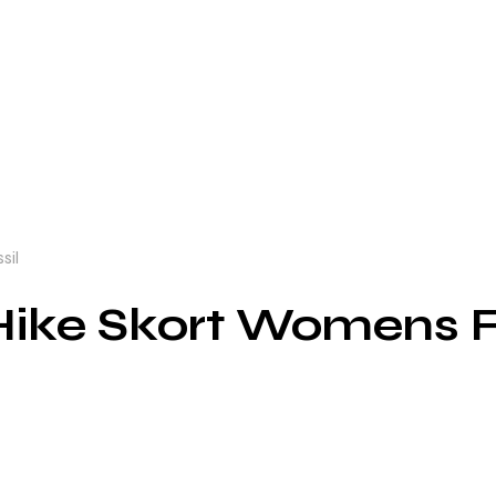
sil
 Hike Skort Womens F