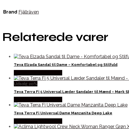
Brand
Fjällräven
Relaterede varer
Teva Elzada Sandal til Dame – Komfortabel og Stilfuld
Købes Hos Pro Outdoor
Udsalg 20%
Teva Terra Fi 5 Universal Læder Sandaler til Mænd – Mørk 
Købes Hos Pro Outdoor
Teva Terra Fi Universal Dame Manzanita Deep Lake
Købes Hos Pro Outdoor