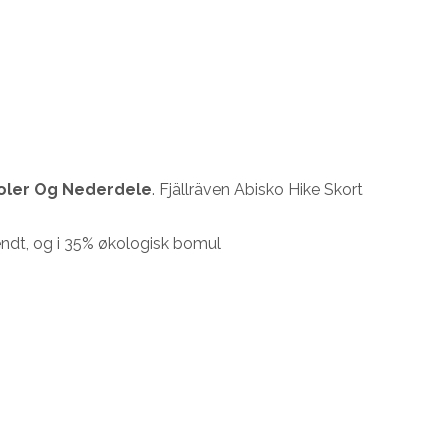
oler Og Nederdele
. Fjällräven Abisko Hike Skort
endt, og i 35% økologisk bomul