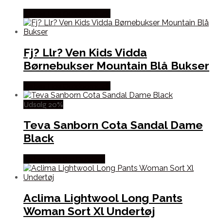
Købes Hos Outdoornu.dk
Fj? Llr? Ven Kids Vidda
Børnebukser Mountain Blå Bukser
Købes Hos Outdoornu.dk
Udsalg 20%
Teva Sanborn Cota Sandal Dame
Black
Købes Hos Pro Outdoor
Aclima Lightwool Long Pants
Woman Sort Xl Undertøj