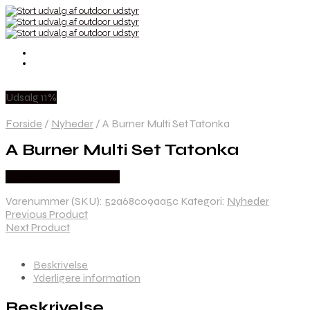
Udsalg 11%
Forside
/
Nyheder
/
A Burner Multi Set Tatonka
A Burner Multi Set Tatonka
Købes Hos Outmore.dk
Varenummer (SKU):
52a68c09aa5c
Kategori:
Nyheder
Previous Product
Next Product
Beskrivelse
Yderligere information
Beskrivelse