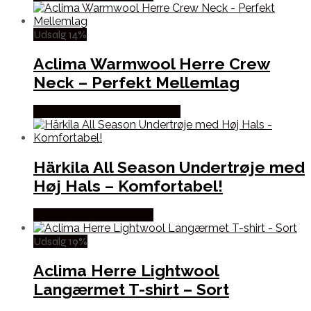
Udsalg 14%
Aclima Warmwool Herre Crew
Neck – Perfekt Mellemlag
Købes Hos Outdoor i Centrum
Härkila All Season Undertrøje med
Høj Hals – Komfortabel!
Købes Hos Hunterspoint
Udsalg 19%
Aclima Herre Lightwool
Langærmet T-shirt – Sort