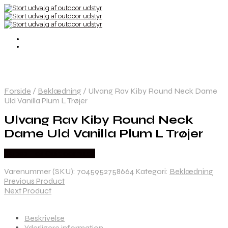
Forside
/
Beklædning
/
Ulvang Rav Kiby Round Neck Dame
Uld Vanilla Plum L Trøjer
Ulvang Rav Kiby Round Neck
Dame Uld Vanilla Plum L Trøjer
Købes Hos Outdoornu.dk
Varenummer (SKU):
7045952758664
Kategori:
Beklædning
Previous Product
Next Product
Beskrivelse
Yderligere information