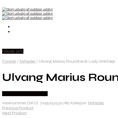
Udsalg 36%
Forside
/
Nyheder
/
Ulvang Marius Roundneck Lady Striktrøje
Ulvang Marius Roun
Købes Hos Hunterspoint
Varenummer (SKU):
7045952530789
Kategori:
Nyheder
Previous Product
Next Product