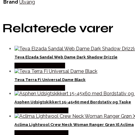
Brand
Ulvang
Relaterede varer
Teva Elzada Sandal Web Dame Dark Shadow Drizzle
Købes Hos Pro Outdoor
Teva Terra Fi Universal Dame Black
Købes Hos Pro Outdoor
Asphen Udsigtskikkert 15-45×60 med Bordstativ og Taske
Købes Hos Outdoornu.dk
Aclima Lightwool Crew Neck Woman Ranger Grøn Xl Aclima
Købes Hos Outdoornu.dk