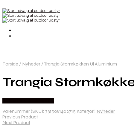
Forside
/
Nyheder
/
Trangia Stormkøkken Ul Aluminium
Trangia Stormkøkke
Købes Hos Hunterspoint
Varenummer (SKU):
7315081402715
Kategori:
Nyheder
Previous Product
Next Product