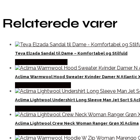
Relaterede varer
Teva Elzada Sandal til Dame – Komfortabel og Stilfuld
Købes Hos Pro Outdoor
Aclima Warmwool Hood Sweater Kvinder Damer N Atlantic X
Købes Hos Outdoornu.dk
Aclima Lightwool Undershirt Long Sleeve Man Jet Sort S Ac
Købes Hos Outdoornu.dk
Aclima Lightwool Crew Neck Woman Ranger Grøn Xl Aclima
Købes Hos Outdoornu.dk