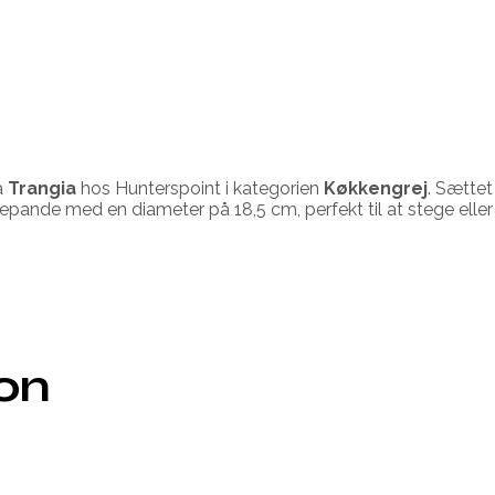
a
Trangia
hos Hunterspoint i kategorien
Køkkengrej
. Sættet
 En stegepande med en diameter på 18,5 cm, perfekt til at steg
ion