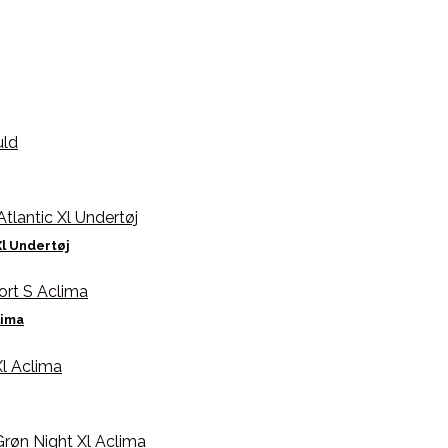
l Undertøj
lima