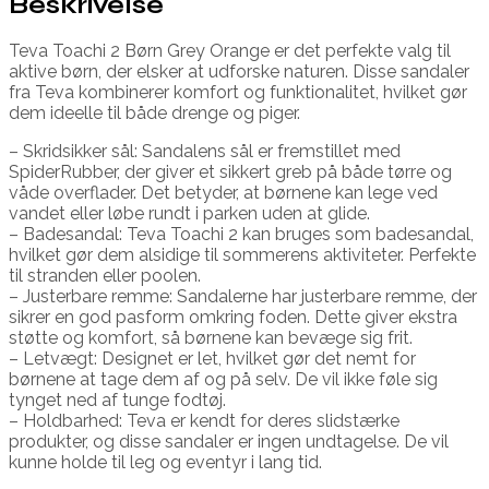
Beskrivelse
Teva Toachi 2 Børn Grey Orange er det perfekte valg til
aktive børn, der elsker at udforske naturen. Disse sandaler
fra Teva kombinerer komfort og funktionalitet, hvilket gør
dem ideelle til både drenge og piger.
– Skridsikker sål: Sandalens sål er fremstillet med
SpiderRubber, der giver et sikkert greb på både tørre og
våde overflader. Det betyder, at børnene kan lege ved
vandet eller løbe rundt i parken uden at glide.
– Badesandal: Teva Toachi 2 kan bruges som badesandal,
hvilket gør dem alsidige til sommerens aktiviteter. Perfekte
til stranden eller poolen.
– Justerbare remme: Sandalerne har justerbare remme, der
sikrer en god pasform omkring foden. Dette giver ekstra
støtte og komfort, så børnene kan bevæge sig frit.
– Letvægt: Designet er let, hvilket gør det nemt for
børnene at tage dem af og på selv. De vil ikke føle sig
tynget ned af tunge fodtøj.
– Holdbarhed: Teva er kendt for deres slidstærke
produkter, og disse sandaler er ingen undtagelse. De vil
kunne holde til leg og eventyr i lang tid.