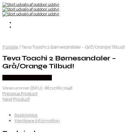
Forside
/
Teva Toachi 2 Børnesandaler – Grå/Orange Tilbud!
Teva Toachi 2 Børnesandaler –
Grå/Orange Tilbud!
Købes Hos Pro Outdoor
Varenummer (SKU):
887278617648
Previous Product
Next Product
Beskrivelse
Yderligere information