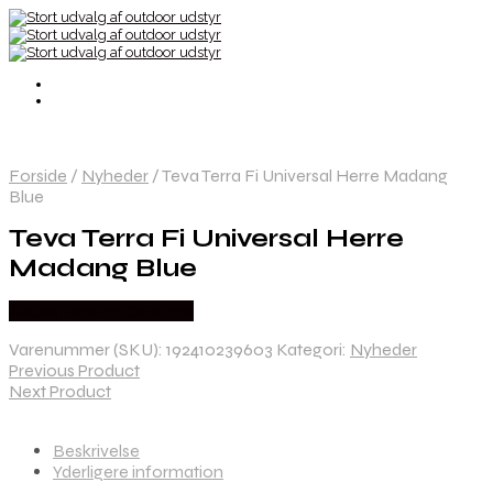
Forside
/
Nyheder
/
Teva Terra Fi Universal Herre Madang
Blue
Teva Terra Fi Universal Herre
Madang Blue
Købes Hos Pro Outdoor
Varenummer (SKU):
192410239603
Kategori:
Nyheder
Previous Product
Next Product
Beskrivelse
Yderligere information