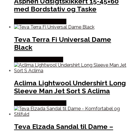
Asphen Udsigtskikkert 15-45×60
med Bordstativ og Taske
Købes Hos Outdoornu.dk
Teva Terra Fi Universal Dame
Black
Købes Hos Pro Outdoor
Aclima Lightwool Undershirt Long
Sleeve Man Jet Sort S Aclima
Købes Hos Outdoornu.dk
Teva Elzada Sandal til Dame –