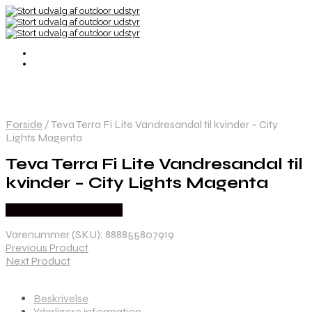
Forside
/
Teva Terra Fi Lite Vandresandal til kvinder – City
Lights Magenta
Teva Terra Fi Lite Vandresandal til
kvinder – City Lights Magenta
Købes Hos Pro Outdoor
Varenummer (SKU):
888855807919
Previous Product
Next Product
Beskrivelse
Yderligere information