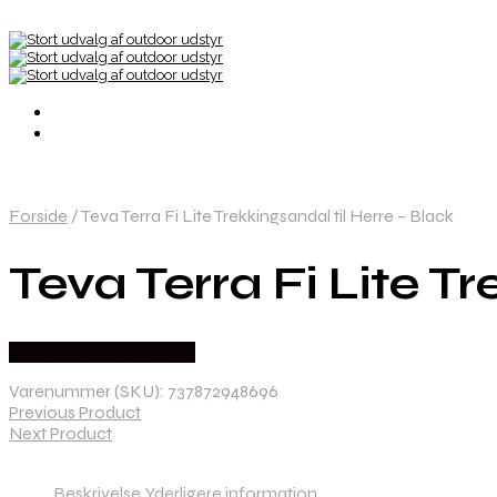
Forside
/
Teva Terra Fi Lite Trekkingsandal til Herre – Black
Teva Terra Fi Lite T
Købes Hos Pro Outdoor
Varenummer (SKU):
737872948696
Previous Product
Next Product
Beskrivelse
Yderligere information