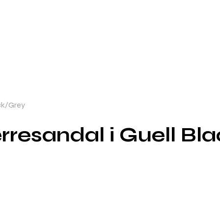
ack/Grey
erresandal i Guell Bl