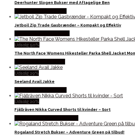
Deerhunter Slogen Bukser med Aftagelige Ben
Købes Hos Hunterspoint
Jetboil Zip Trade Gasbrænder – Kompakt og Effektiv
Købes Hos CAMP ON TOP
Udsalg 50%
The North Face Womens Hikesteller Parka Shell Jacket Mo
Købes Hos Pro Outdoor
Udsalg 29%
Seeland Avail Jakke
Købes Hos Hunterspoint
Udsalg 20%
Fjällräven Nikka Curved Shorts til kvinder – Sort
Købes Hos Outdoor i Centrum
Rogaland Stretch Bukser – Adventure Green på tilbud!