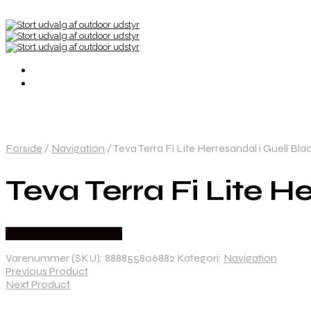
Forside
/
Navigation
/
Teva Terra Fi Lite Herresandal i Guell Bl
Teva Terra Fi Lite H
Købes Hos Pro Outdoor
Varenummer (SKU):
888855806882
Kategori:
Navigation
Previous Product
Next Product