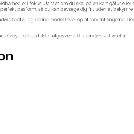
oldbarhed er i fokus. Uanset om du skal på en kort gåtur eller 
en perfekt pasform, så du kan bevæge dig frit uden at bekymr
ndørs fodtøj, og denne model lever op til forventningerne. De
ack Grey – din perfekte følgesvend til udendørs aktiviteter.
ion