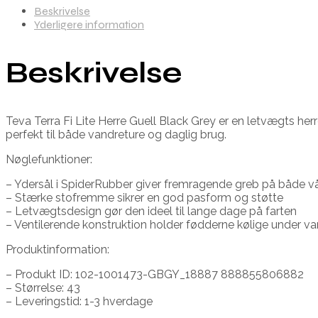
Beskrivelse
Yderligere information
Beskrivelse
Teva Terra Fi Lite Herre Guell Black Grey er en letvægts he
perfekt til både vandreture og daglig brug.
Nøglefunktioner:
– Ydersål i SpiderRubber giver fremragende greb på både vå
– Stærke stofremme sikrer en god pasform og støtte
– Letvægtsdesign gør den ideel til lange dage på farten
– Ventilerende konstruktion holder fødderne kølige under v
Produktinformation:
– Produkt ID: 102-1001473-GBGY_18887 888855806882
– Størrelse: 43
– Leveringstid: 1-3 hverdage