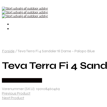
Forside
/
Teva Terra Fi 4 Sandaler til Dame – Palopo Blue
Teva Terra Fi 4 Sand
Købes Hos Pro Outdoor
Varenummer (SKU):
190108460469
Previous Product
Next Product