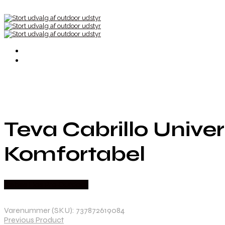
Teva Cabrillo Univer
Komfortabel
Købes Hos Pro Outdoor
Varenummer (SKU):
737872619084
Previous Product