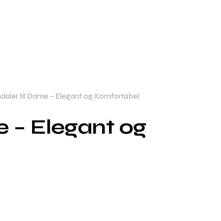
ndaler til Dame – Elegant og Komfortabel
e – Elegant og