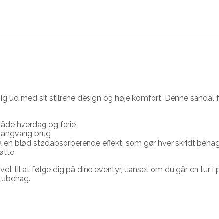
sig ud med sit stilrene design og høje komfort. Denne sandal f
 både hverdag og ferie
 langvarig brug
så en blød stødabsorberende effekt, som gør hver skridt behag
øtte
vet til at følge dig på dine eventyr, uanset om du går en tur i
 ubehag.