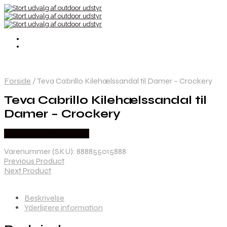
Forside
/
Teva Cabrillo Kilehælssandal til Damer – Crockery
Teva Cabrillo Kilehælssandal til
Damer – Crockery
Købes Hos Pro Outdoor
Varenummer (SKU):
888855015888
Previous Product
Next Product
Beskrivelse
Yderligere information