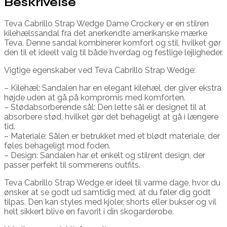
Beskrivelse
Teva Cabrillo Strap Wedge Dame Crockery er en stilren
kilehælssandal fra det anerkendte amerikanske mærke
Teva. Denne sandal kombinerer komfort og stil, hvilket gør
den til et ideelt valg til både hverdag og festlige lejligheder.
Vigtige egenskaber ved Teva Cabrillo Strap Wedge:
– Kilehæl: Sandalen har en elegant kilehæl, der giver ekstra
højde uden at gå på kompromis med komforten.
– Stødabsorberende sål: Den lette sål er designet til at
absorbere stød, hvilket gør det behageligt at gå i længere
tid.
– Materiale: Sålen er betrukket med et blødt materiale, der
føles behageligt mod foden.
– Design: Sandalen har et enkelt og stilrent design, der
passer perfekt til sommerens outfits.
Teva Cabrillo Strap Wedge er ideel til varme dage, hvor du
ønsker at se godt ud samtidig med, at du føler dig godt
tilpas. Den kan styles med kjoler, shorts eller bukser og vil
helt sikkert blive en favorit i din skogarderobe.