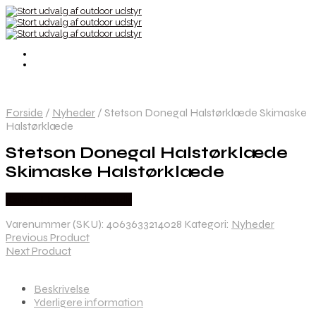
Forside
/
Nyheder
/
Stetson Donegal Halstørklæde Skimaske
Halstørklæde
Stetson Donegal Halstørklæde
Skimaske Halstørklæde
Købes Hos Outdoornu.dk
Varenummer (SKU):
4063633214028
Kategori:
Nyheder
Previous Product
Next Product
Beskrivelse
Yderligere information