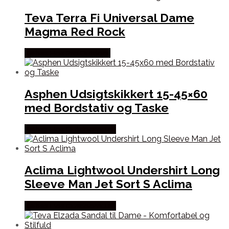
Teva Terra Fi Universal Dame
Magma Red Rock
Købes Hos Pro Outdoor
Asphen Udsigtskikkert 15-45×60
med Bordstativ og Taske
Købes Hos Outdoornu.dk
Aclima Lightwool Undershirt Long
Sleeve Man Jet Sort S Aclima
Købes Hos Outdoornu.dk