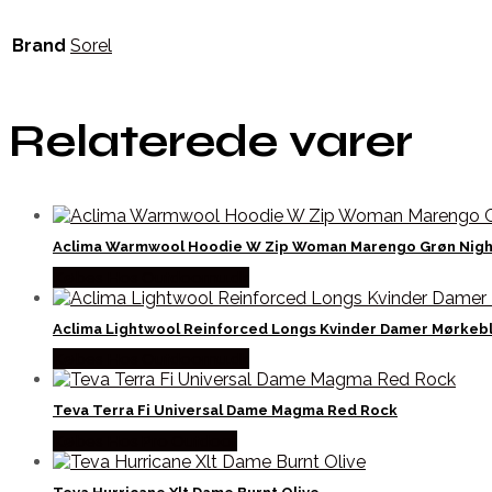
Brand
Sorel
Relaterede varer
Aclima Warmwool Hoodie W Zip Woman Marengo Grøn Night
Købes Hos Outdoornu.dk
Aclima Lightwool Reinforced Longs Kvinder Damer Mørkebl
Købes Hos Outdoornu.dk
Teva Terra Fi Universal Dame Magma Red Rock
Købes Hos Pro Outdoor