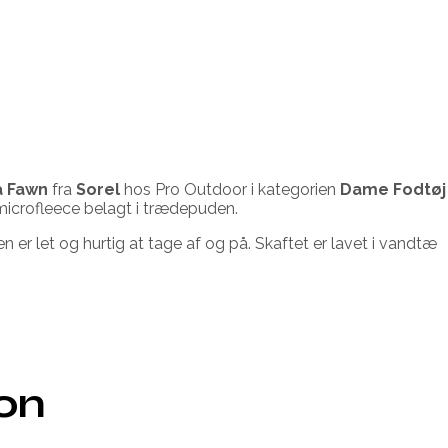
a Fawn
fra
Sorel
hos Pro Outdoor i kategorien
Dame Fodtøj 
microfleece belagt i trædepuden.
den er let og hurtig at tage af og på. Skaftet er lavet i vandtæ
ion