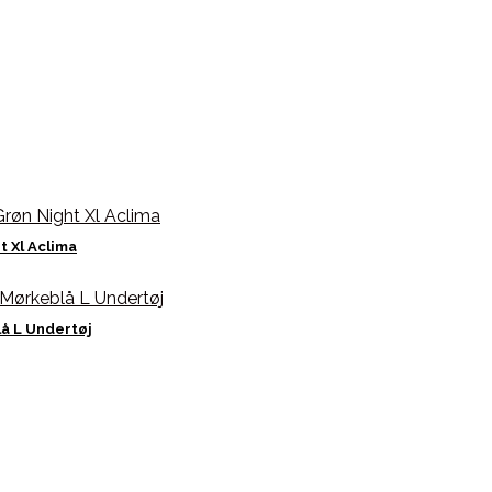
 Xl Aclima
å L Undertøj