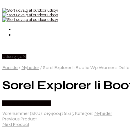
Udsalg 50%
Forside
/
Nyheder
/
Sorel Explorer Ii Bootie Wp Womens Delt
Sorel Explorer Ii 
Købes Hos Pro Outdoor
Varenummer (SKU):
0194004761415
Kategori:
Nyheder
Previous Product
Next Product