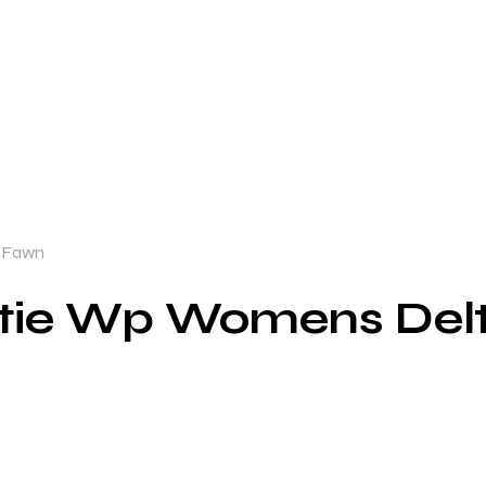
a Fawn
Bootie Wp Womens De