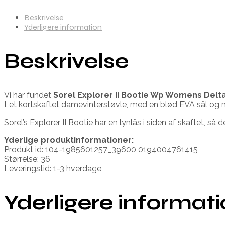
Beskrivelse
Yderligere information
Beskrivelse
Vi har fundet
Sorel Explorer Ii Bootie Wp Womens Delt
Let kortskaftet damevinterstøvle, med en blød EVA sål og 
Sorel’s Explorer II Bootie har en lynlås i siden af skaftet, så 
Yderlige produktinformationer:
Produkt id: 104-1985601257_39600 0194004761415
Størrelse: 36
Leveringstid: 1-3 hverdage
Yderligere informat