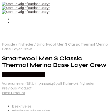
Forside
/
Nyheder
/
Smartwool Men S Classic Thermal Merino
Base Layer Crew
Smartwool Men S Classic
Thermal Merino Base Layer Crew
Købes Hos Hunterspoint
Varenummer (SKU):
193392646908
Kategori:
Nyheder
Previous Product
Next Product
Beskrivelse
Yderligere information