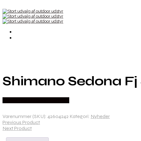
Shimano Sedona Fj S
Købes Hos Outdoor i Centrum
Varenummer (SKU):
42604242
Kategori:
Nyheder
Previous Product
Next Product