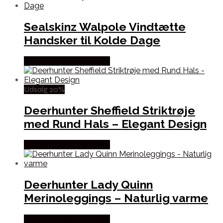
Sealskinz Walpole Vindtætte
Handsker til Kolde Dage
Købes Hos Hunterspoint
Udsalg 20%
Deerhunter Sheffield Striktrøje
med Rund Hals – Elegant Design
Købes Hos Hunterspoint
Deerhunter Lady Quinn
Merinoleggings – Naturlig varme
Købes Hos Hunterspoint