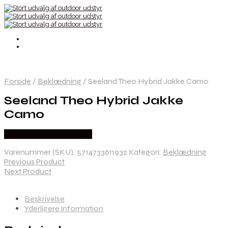
Forside
/
Beklædning
/
Seeland Theo Hybrid Jakke Camo
Seeland Theo Hybrid Jakke
Camo
Købes Hos Hunterspoint
Varenummer (SKU):
5714733611932
Kategori:
Beklædning
Previous Product
Next Product
Beskrivelse
Yderligere information